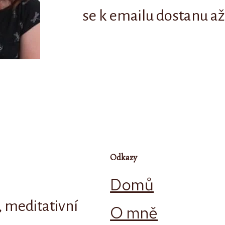
se k emailu dostanu až
Odkazy
Domů
, meditativní
O mně