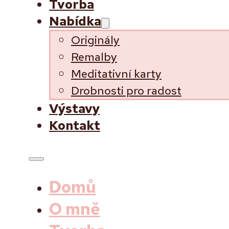
Tvorba
Nabídka
Originály
Remalby
Meditativní karty
Drobnosti pro radost
Výstavy
Kontakt
Domů
O mně